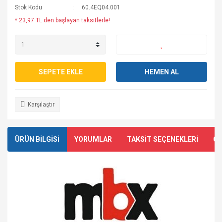
Stok Kodu
60.4EQ04.001
* 23,97 TL den başlayan taksitlerle!
SEPETE EKLE
HEMEN AL
Karşılaştır
ÜRÜN BİLGİSİ
YORUMLAR
TAKSİT SEÇENEKLERİ
ÖN