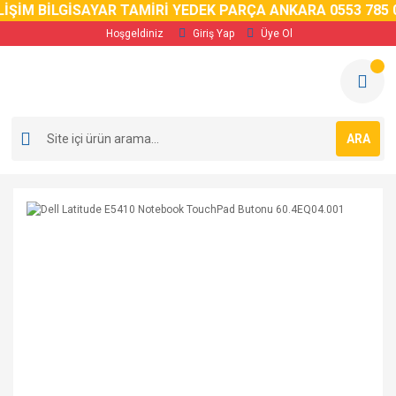
İM BİLGİSAYAR TAMİRİ YEDEK PARÇA ANKARA 0553 785 02 
Hoşgeldiniz
Giriş Yap
Üye Ol
ARA