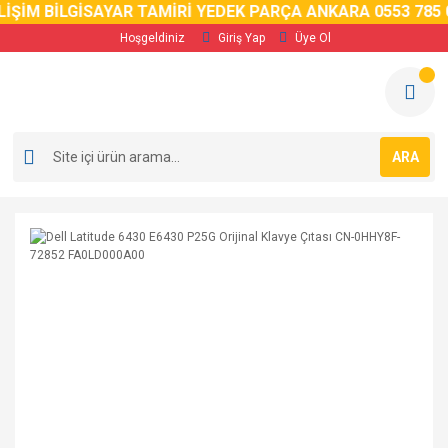
İM BİLGİSAYAR TAMİRİ YEDEK PARÇA ANKARA 0553 785 02 
Hoşgeldiniz
Giriş Yap
Üye Ol
ARA