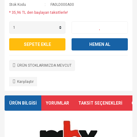
Stok Kodu
FA0LD000A00
* 35,96 TL den başlayan taksitlerle!
SEPETE EKLE
HEMEN AL
ÜRÜN STOKLARIMIZDA MEVCUT
Karşılaştır
ÜRÜN BİLGİSİ
YORUMLAR
TAKSİT SEÇENEKLERİ
ÖN