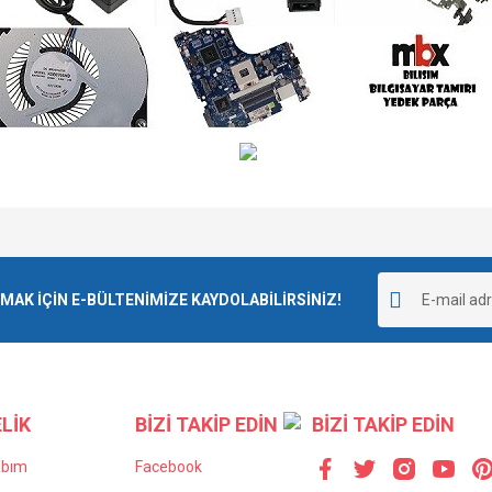
e diğer konularda yetersiz gördüğünüz noktaları öneri formunu kullanarak tarafımı
Bu ürüne ilk yorumu siz yapın!
r.
K İÇİN E-BÜLTENİMİZE KAYDOLABİLİRSİNİZ!
Yorum Yaz
LİK
BİZİ TAKİP EDİN
BİZİ TAKİP EDİN
abım
Facebook