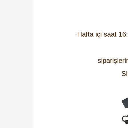
·
Hafta içi saat 16
siparişleri
Si