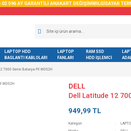
2 59
6 AY GARANTİLİ ANAKART DEĞİŞİMİ
BİLGİSAYAR TERM
LAPTOP HDD
LAPTOP
RAM SSD
LAP
BAGLANTI KABLOLARI
FANLARI
HDD İŞLEMCİ
ADA
 12 7000 Serisi Batarya Pil WD52H
DELL
Dell Latitude 12 70
949,99 TL
Kategori
LAPTO