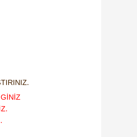
N
TIRINIZ.
GİNİZ
Z.
.