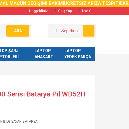
AL MACUN DEGİŞİMİ BAKIMI
ÜCRETSİZ ARIZA TESPİTİ
EKRA
Hoşgeldiniz
Giriş Yap
Üye Ol
ARA
Sepetiniz
TOP ŞARJ
LAPTOP
LAPTOP
PTÖRLERİ
ANAKART
YEDEK PARÇA
00 Serisi Batarya Pil WD52H
P BİLGİSAYAR BATARYA