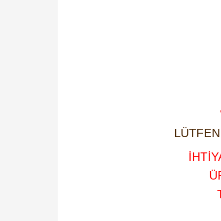
LÜTFEN 
İHTİ
Ü