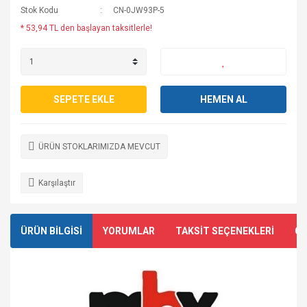
Stok Kodu
CN-0JW93P-5
* 53,94 TL den başlayan taksitlerle!
SEPETE EKLE
HEMEN AL
ÜRÜN STOKLARIMIZDA MEVCUT
Karşılaştır
ÜRÜN BİLGİSİ
YORUMLAR
TAKSİT SEÇENEKLERİ
ÖN