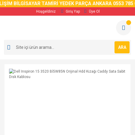
İM BİLGİSAYAR TAMİRİ YEDEK PARÇA ANKARA 0553 785 02 
Hoşgeldiniz
Giriş Yap
Üye Ol
ARA