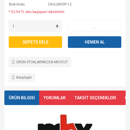
Stok Kodu
CN-0JW93P-12
* 53,94 TL den başlayan taksitlerle!
SEPETE EKLE
HEMEN AL
ÜRÜN STOKLARIMIZDA MEVCUT
Karşılaştır
ÜRÜN BİLGİSİ
YORUMLAR
TAKSİT SEÇENEKLERİ
ÖN