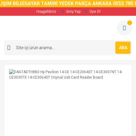
İM BİLGİSAYAR TAMİRİ YEDEK PARÇA ANKARA 0553 785 02 
Hoşgeldiniz
Giriş Yap
Üye Ol
ARA