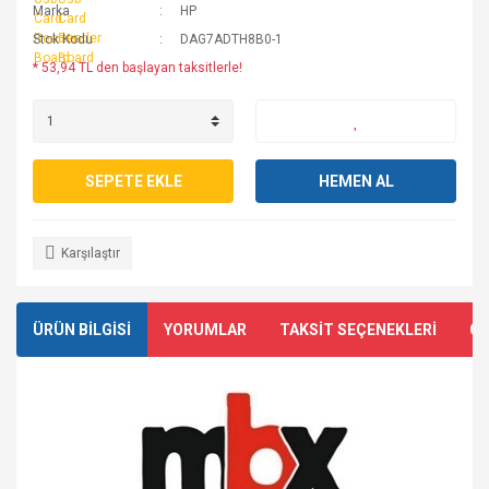
Marka
HP
Stok Kodu
DAG7ADTH8B0-1
* 53,94 TL den başlayan taksitlerle!
SEPETE EKLE
HEMEN AL
Karşılaştır
ÜRÜN BİLGİSİ
YORUMLAR
TAKSİT SEÇENEKLERİ
ÖN