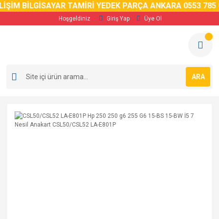
İŞİM BİLGİSAYAR TAMİRİ YEDEK PARÇA ANKARA 0553 785 0
Hoşgeldiniz
Giriş Yap
Üye Ol
ARA