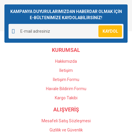
kullanarak tarafımıza iletebilirsiniz.
Görüş ve önerileriniz için teşekkür ederiz.
KAMPANYA DUYURULARIMIZDAN HABERDAR OLMAK İÇİN
Yorum Yaz
E-BÜLTENİMİZE KAYDOLABİLİRSİNİZ!
Ürün resmi kalitesiz, bozuk veya görüntülenemiyor.
Ürün açıklamasında eksik bilgiler bulunuyor.
KAYDOL
Ürün bilgilerinde hatalar bulunuyor.
Ürün fiyatı diğer sitelerden daha pahalı.
KURUMSAL
Bu ürüne benzer farklı alternatifler olmalı.
Hakkımızda
İletişim
İletişim Formu
Havale Bildirim Formu
Gönder
Kargo Takibi
ALIŞVERİŞ
Mesafeli Satış Sözleşmesi
Gizlilik ve Güvenlik