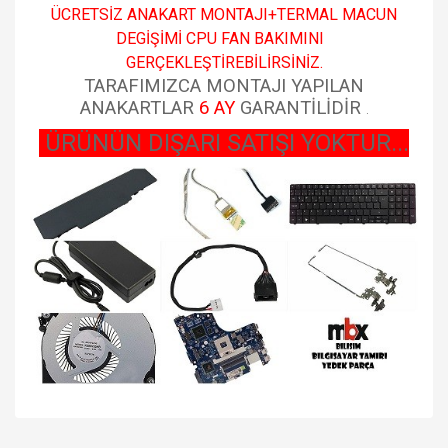
ÜCRETSİZ ANAKART MONTAJI+TERMAL MACUN
DEGİŞİMİ CPU FAN BAKIMINI
GERÇEKLEŞTİREBİLİRSİNİZ.
TARAFIMIZCA MONTAJI YAPILAN
ANAKARTLAR
6 AY
GARANTİLİDİR
.
ÜRÜNÜN DIŞARI SATIŞI YOKTUR...
Bu ürünün fiyat bilgisi, resim, ürün açıklamalarında ve diğer
konularda yetersiz gördüğünüz noktaları öneri formunu
Bu ürüne ilk yorumu siz yapın!