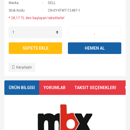
Marka
DELL
Stok Kodu
CN-0Y4TWT-72487-1
* 28,17 TL den başlayan taksitlerle!
SEPETE EKLE
HEMEN AL
Karşılaştır
ÜRÜN BİLGİSİ
YORUMLAR
TAKSİT SEÇENEKLERİ
ÖN