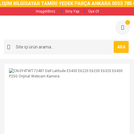
İM BİLGİSAYAR TAMİRİ YEDEK PARÇA ANKARA 0553 785 02 
Hoşgeldiniz
Giriş Yap
Üye Ol
ARA