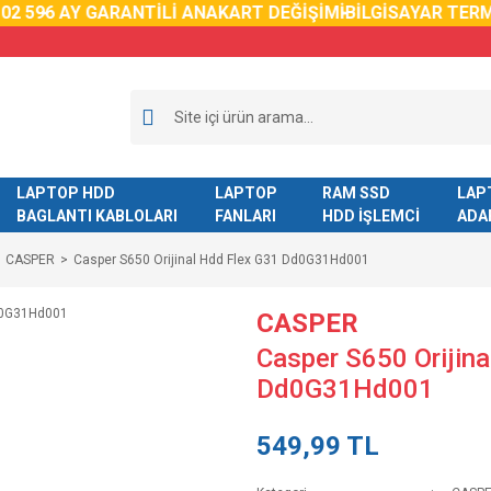
2 59
6 AY GARANTİLİ ANAKART DEĞİŞİMİ
BİLGİSAYAR TERM
LAPTOP HDD
LAPTOP
RAM SSD
LAP
BAGLANTI KABLOLARI
FANLARI
HDD İŞLEMCİ
ADA
CASPER
Casper S650 Orijinal Hdd Flex G31 Dd0G31Hd001
CASPER
Casper S650 Orijin
Dd0G31Hd001
549,99 TL