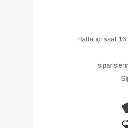
·
Hafta içi saat 16
siparişleri
Si