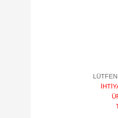
LÜTFEN 
İHTİ
Ü