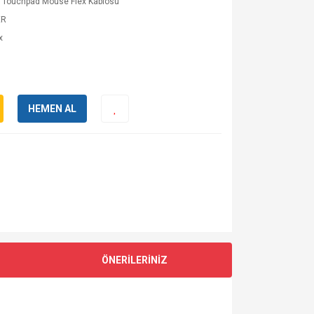
p Touchpad Mouse Flex Kablosu
ER
x
HEMEN AL
ÖNERİLERİNİZ