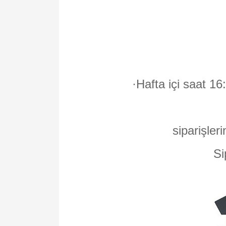
·
Hafta içi saat 16
siparişleri
Si