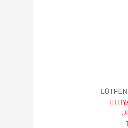
LÜTFEN 
İHTİ
Ü