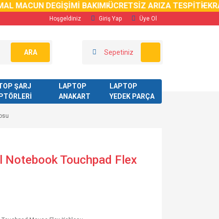
 MACUN DEGİŞİMİ BAKIMI
ÜCRETSİZ ARIZA TESPİTİ
EKRAN 
Hoşgeldiniz
Giriş Yap
Üye Ol
ARA
Sepetiniz
TOP ŞARJ
LAPTOP
LAPTOP
PTÖRLERİ
ANAKART
YEDEK PARÇA
losu
al Notebook Touchpad Flex