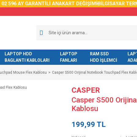
59
6 AY GARANTİLİ ANAKART DEĞİŞİMİ
BİLGİSAYAR TERMAL
LAPTOP HDD
LAPTOP
RAM SSD
LAP
BAGLANTI KABLOLARI
FANLARI
HDD İŞLEMCİ
ADA
ouchpad Mouse Flex Kablosu
Casper S500 Orijinal Notebook Touchpad Flex Kab
CASPER
Casper S500 Orijin
Kablosu
199,99 TL