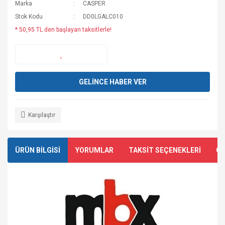
Marka
CASPER
Stok Kodu
DD0LGALC010
* 50,95 TL den başlayan taksitlerle!
GELİNCE HABER VER
Karşılaştır
ÜRÜN BİLGİSİ
YORUMLAR
TAKSİT SEÇENEKLERİ
ÖN