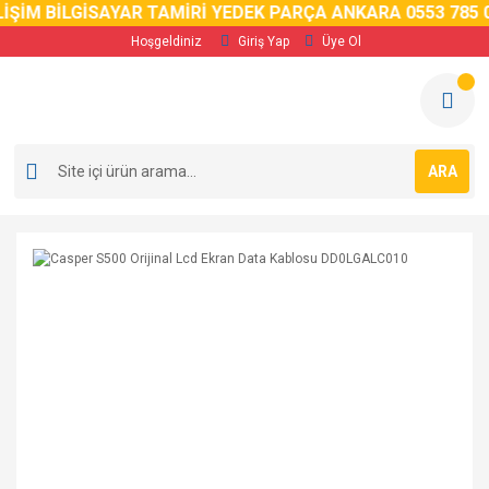
İM BİLGİSAYAR TAMİRİ YEDEK PARÇA ANKARA 0553 785 02 
Hoşgeldiniz
Giriş Yap
Üye Ol
ARA