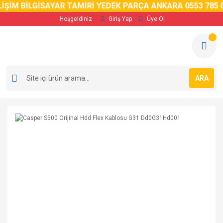
İM BİLGİSAYAR TAMİRİ YEDEK PARÇA ANKARA 0553 785 02 
Hoşgeldiniz
Giriş Yap
Üye Ol
ARA