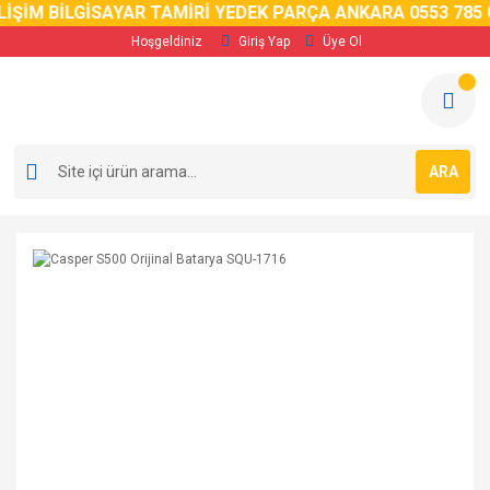
İM BİLGİSAYAR TAMİRİ YEDEK PARÇA ANKARA 0553 785 02 
Hoşgeldiniz
Giriş Yap
Üye Ol
ARA