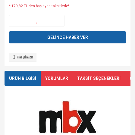
* 179,82 TL den başlayan taksitlerle!
GELİNCE HABER VER
Karşılaştır
ÜRÜN BİLGİSİ
YORUMLAR
TAKSİT SEÇENEKLERİ
ÖN