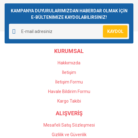
Bu ürüne ilk yorumu siz yapın!
kullanarak tarafımıza iletebilirsiniz.
Görüş ve önerileriniz için teşekkür ederiz.
KAMPANYA DUYURULARIMIZDAN HABERDAR OLMAK İÇİN
E-BÜLTENİMİZE KAYDOLABİLİRSİNİZ!
Yorum Yaz
Ürün resmi kalitesiz, bozuk veya görüntülenemiyor.
KAYDOL
Ürün açıklamasında eksik bilgiler bulunuyor.
Ürün bilgilerinde hatalar bulunuyor.
KURUMSAL
Ürün fiyatı diğer sitelerden daha pahalı.
Bu ürüne benzer farklı alternatifler olmalı.
Hakkımızda
İletişim
İletişim Formu
Havale Bildirim Formu
Gönder
Kargo Takibi
ALIŞVERİŞ
Mesafeli Satış Sözleşmesi
Gizlilik ve Güvenlik