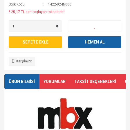
Stok Kodu
1422-024N000
* 25,17 TL den başlayan taksitlerle!
SEPETE EKLE
HEMEN AL
Karşılaştır
ÜRÜN BİLGİSİ
YORUMLAR
TAKSİT SEÇENEKLERİ
ÖN