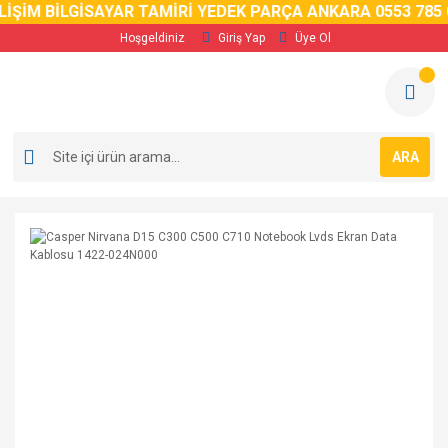
İM BİLGİSAYAR TAMİRİ YEDEK PARÇA ANKARA 0553 785 02 
Hoşgeldiniz
Giriş Yap
Üye Ol
ARA