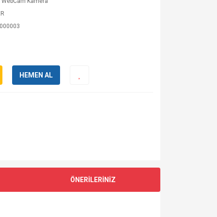
p WebCam Kamera
ER
000003
HEMEN AL
ÖNERİLERİNİZ