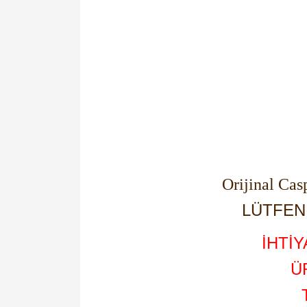
Orijinal Ca
LÜTFEN 
İHTİ
Ü