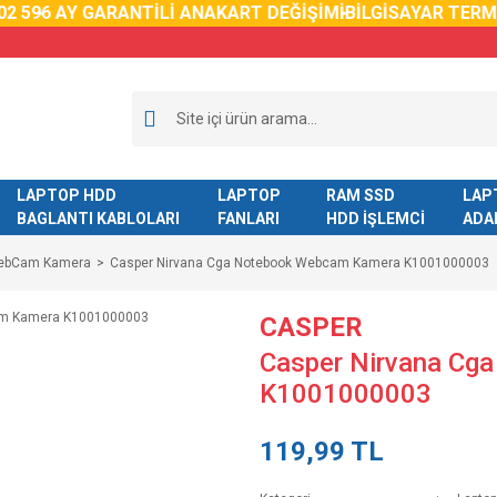
9
6 AY GARANTİLİ ANAKART DEĞİŞİMİ
BİLGİSAYAR TERMAL 
LAPTOP HDD
LAPTOP
RAM SSD
LAP
BAGLANTI KABLOLARI
FANLARI
HDD İŞLEMCİ
ADA
WebCam Kamera
Casper Nirvana Cga Notebook Webcam Kamera K1001000003
CASPER
Casper Nirvana Cg
K1001000003
119,99 TL