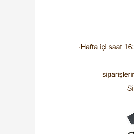
·
Hafta içi saat 16
siparişleri
Si