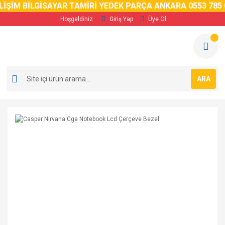
ŞİM BİLGİSAYAR TAMİRİ YEDEK PARÇA ANKARA 0553 785 02 
Hoşgeldiniz
Giriş Yap
Üye Ol
ARA