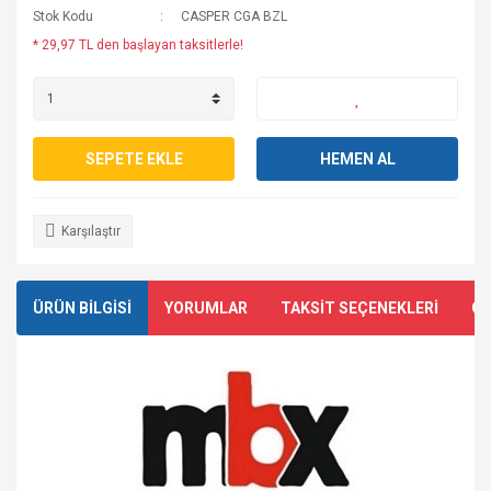
Stok Kodu
CASPER CGA BZL
* 29,97 TL den başlayan taksitlerle!
SEPETE EKLE
HEMEN AL
Karşılaştır
ÜRÜN BİLGİSİ
YORUMLAR
TAKSİT SEÇENEKLERİ
ÖN