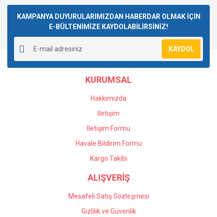
Bu ürüne ilk yorumu siz yapın!
kullanarak tarafımıza iletebilirsiniz.
Görüş ve önerileriniz için teşekkür ederiz.
KAMPANYA DUYURULARIMIZDAN HABERDAR OLMAK İÇİN
E-BÜLTENİMİZE KAYDOLABİLİRSİNİZ!
Yorum Yaz
Ürün resmi kalitesiz, bozuk veya görüntülenemiyor.
KAYDOL
Ürün açıklamasında eksik bilgiler bulunuyor.
Ürün bilgilerinde hatalar bulunuyor.
KURUMSAL
Ürün fiyatı diğer sitelerden daha pahalı.
Bu ürüne benzer farklı alternatifler olmalı.
Hakkımızda
İletişim
İletişim Formu
Havale Bildirim Formu
Gönder
Kargo Takibi
ALIŞVERİŞ
Mesafeli Satış Sözleşmesi
Gizlilik ve Güvenlik