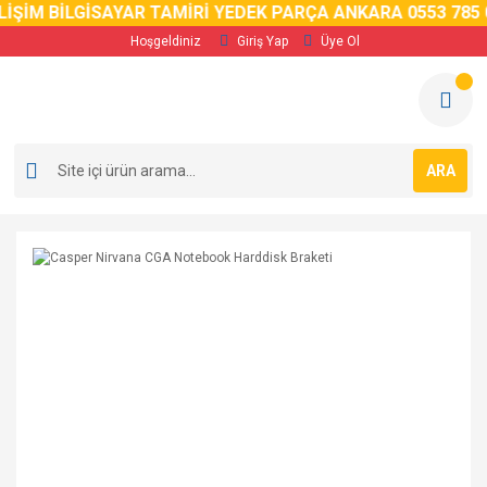
İM BİLGİSAYAR TAMİRİ YEDEK PARÇA ANKARA 0553 785 02 
Hoşgeldiniz
Giriş Yap
Üye Ol
ARA