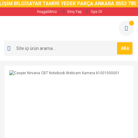
İM BİLGİSAYAR TAMİRİ YEDEK PARÇA ANKARA 0553 785 02 
Hoşgeldiniz
Giriş Yap
Üye Ol
ARA