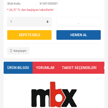
Stok Kodu
k1001000001
* 26,37 TL den başlayan taksitlerle!
SEPETE EKLE
HEMEN AL
Karşılaştır
ÜRÜN BİLGİSİ
YORUMLAR
TAKSİT SEÇENEKLERİ
ÖN