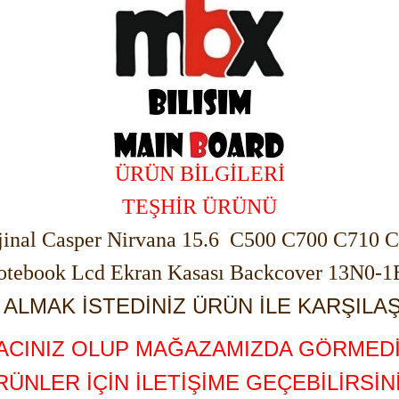
ÜRÜN BİLGİLERİ
TEŞHİR ÜRÜNÜ
jinal Casper Nirvana 15.6 C500 C700 C710 
otebook Lcd Ekran Kasası Backcover 13N0-
ALMAK İSTEDİNİZ ÜRÜN İLE KARŞILAŞ
YACINIZ OLUP MAĞAZAMIZDA GÖRMEDİ
RÜNLER İÇİN İLETİŞİME GEÇEBİLİRSİNİ