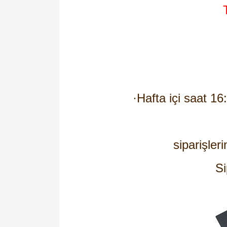
·
Hafta içi saat 16
siparişleri
Si