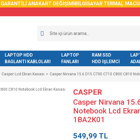
GARANTİLİ ANAKART DEĞİŞİMİ
BİLGİSAYAR TERMAL MACUN D
LAPTOP HDD
LAPTOP
RAM SSD
LAP
BAGLANTI KABLOLARI
FANLARI
HDD İŞLEMCİ
ADA
Casper Lcd Ekran Kasası
Casper Nirvana 15.6 D15 C700 C710 C800 C810 Not
CASPER
Casper Nirvana 15
Notebook Lcd Ekra
1BA2K01
549,99 TL