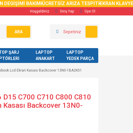
EGİŞİMİ BAKIMI
ÜCRETSİZ ARIZA TESPİTİ
EKRAN KLAVYE D
Hoşgeldiniz
Giriş Yap
Üye Ol
ARA
Sepetiniz
TOP ŞARJ
LAPTOP
LAPTOP
PTÖRLERİ
ANAKART
YEDEK PARÇA
ebook Lcd Ekran Kasası Backcover 13N0-1BA2K01
.6 D15 C700 C710 C800 C810
n Kasası Backcover 13N0-