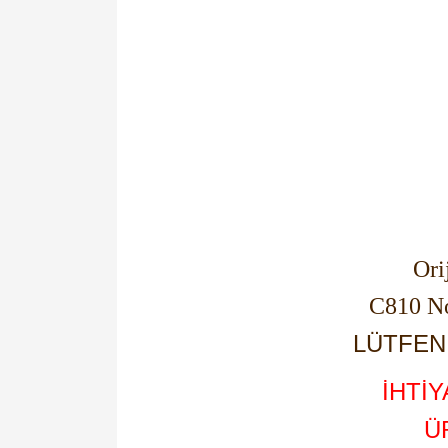
Ori
C810 N
LÜTFEN 
İHTİ
Ü