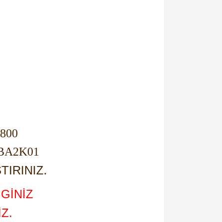
C800
1BA2K01
TIRINIZ.
GİNİZ
Z.