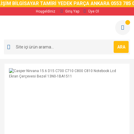
İM BİLGİSAYAR TAMİRİ YEDEK PARÇA ANKARA 0553 785 02 
Hoşgeldiniz
Giriş Yap
Üye Ol
ARA