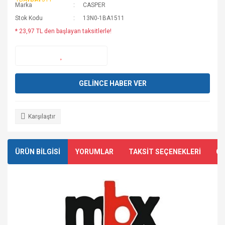
Marka
CASPER
Stok Kodu
13N0-1BA1511
* 23,97 TL den başlayan taksitlerle!
GELİNCE HABER VER
Karşılaştır
ÜRÜN BİLGİSİ
YORUMLAR
TAKSİT SEÇENEKLERİ
ÖN