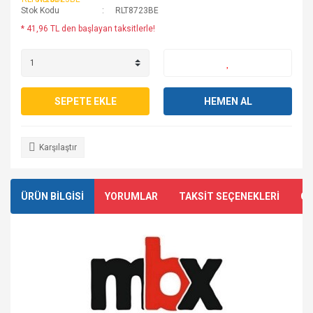
Stok Kodu
RLT8723BE
* 41,96 TL den başlayan taksitlerle!
SEPETE EKLE
HEMEN AL
Karşılaştır
ÜRÜN BİLGİSİ
YORUMLAR
TAKSİT SEÇENEKLERİ
ÖN