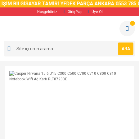
İM BİLGİSAYAR TAMİRİ YEDEK PARÇA ANKARA 0553 785 02 
Hoşgeldiniz
Giriş Yap
Üye Ol
ARA