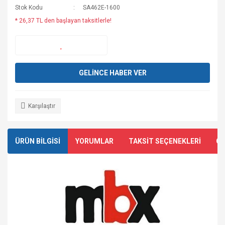
Stok Kodu
SA462E-1600
* 26,37 TL den başlayan taksitlerle!
GELİNCE HABER VER
Karşılaştır
ÜRÜN BİLGİSİ
YORUMLAR
TAKSİT SEÇENEKLERİ
ÖN