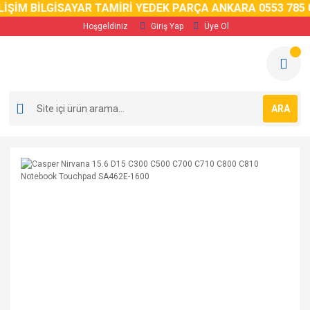
İM BİLGİSAYAR TAMİRİ YEDEK PARÇA ANKARA 0553 785 02 
Hoşgeldiniz
Giriş Yap
Üye Ol
ARA