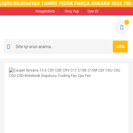
İM BİLGİSAYAR TAMİRİ YEDEK PARÇA ANKARA 0553 785 02 
Hoşgeldiniz
Giriş Yap
Üye Ol
ARA