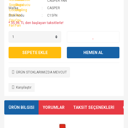
CASPER FAN
Marka
CASPER
Stok Kodu
C15FN
* 35,96 TL den başlayan taksitlerle!
SEPETE EKLE
HEMEN AL
ÜRÜN STOKLARIMIZDA MEVCUT
Karşılaştır
ÜRÜN BİLGİSİ
YORUMLAR
TAKSİT SEÇENEKLERİ
ÖN