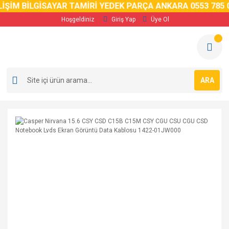
İM BİLGİSAYAR TAMİRİ YEDEK PARÇA ANKARA 0553 785 02 
Hoşgeldiniz
Giriş Yap
Üye Ol
ARA