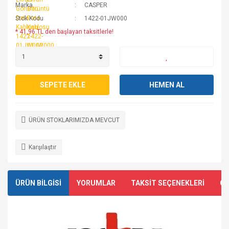
Marka
CASPER
Stok Kodu
1422-01JW000
* 41,96 TL den başlayan taksitlerle!
SEPETE EKLE
HEMEN AL
ÜRÜN STOKLARIMIZDA MEVCUT
Karşılaştır
ÜRÜN BİLGİSİ
YORUMLAR
TAKSİT SEÇENEKLERİ
ÖN