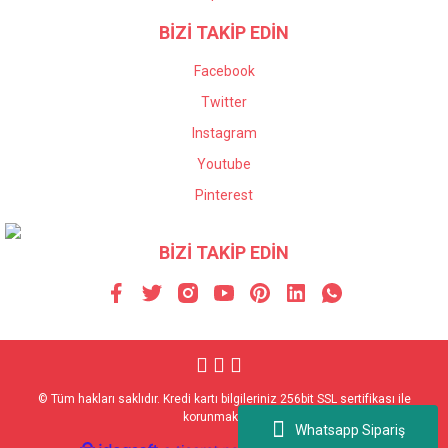
BİZİ TAKİP EDİN
Facebook
Twitter
Instagram
Youtube
Pinterest
BİZİ TAKİP EDİN
© Tüm hakları saklıdır. Kredi kartı bilgileriniz 256bit SSL sertifikası ile
korunmaktadır.
Whatsapp Sipariş