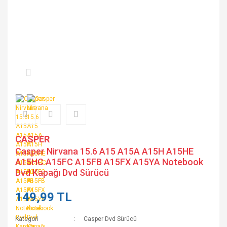
CASPER
Casper Nirvana 15.6 A15 A15A A15H A15HE
A15HC A15FC A15FB A15FX A15YA Notebook
Dvd Kapağı Dvd Sürücü
149,99 TL
Kategori
Casper Dvd Sürücü