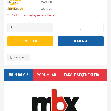
Marka
CASPER
Stok Kodu
CSPDVD
* 17,98 TL den başlayan taksitlerle!
SEPETE EKLE
HEMEN AL
Karşılaştır
ÜRÜN BİLGİSİ
YORUMLAR
TAKSİT SEÇENEKLERİ
ÖN