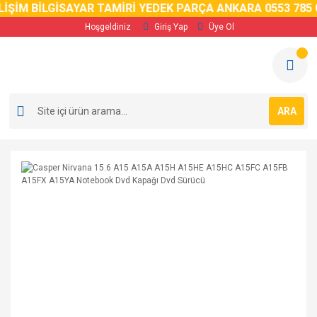
İM BİLGİSAYAR TAMİRİ YEDEK PARÇA ANKARA 0553 785 02 
Hoşgeldiniz
Giriş Yap
Üye Ol
ARA