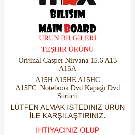
ÜRÜN BİLGİLERİ
TEŞHİR ÜRÜNÜ
Orijinal Casper Nirvana 15.6 A15
A15A
A15H A15HE A15HC
A15FC
Notebook Dvd Kapağı Dvd
Sürücü
LÜTFEN ALMAK İSTEDİNİZ ÜRÜN
İLE KARŞILAŞTIRINIZ.
İHTİYACINIZ OLUP