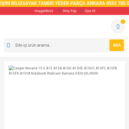
İM BİLGİSAYAR TAMİRİ YEDEK PARÇA ANKARA 0553 785 02 
Hoşgeldiniz
Giriş Yap
Üye Ol
ARA