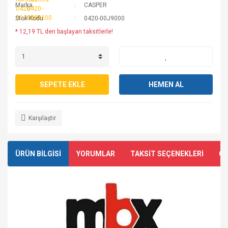
Marka
CASPER
Stok Kodu
0420-00J9000
* 12,19 TL den başlayan taksitlerle!
SEPETE EKLE
HEMEN AL
Karşılaştır
ÜRÜN BİLGİSİ
YORUMLAR
TAKSİT SEÇENEKLERİ
ÖN