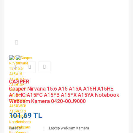
CASPER
Casper Nirvana 15.6 A15 A15A A15H A15HE
A15HC A15FC A15FB A15FX A15YA Notebook
Webcam Kamera 0420-00J9000
101,69 TL
Kategori
Laptop WebCam Kamera