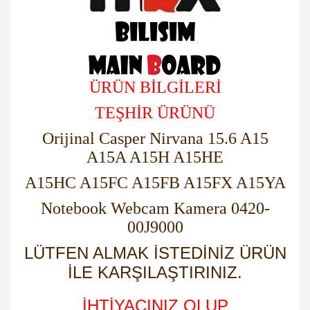
ÜRÜN BİLGİLERİ
TEŞHİR ÜRÜNÜ
Orijinal Casper Nirvana 15.6 A15
A15A A15H A15HE
A15HC A15FC A15FB A15FX A15YA
Notebook Webcam Kamera 0420-
00J9000
LÜTFEN ALMAK İSTEDİNİZ ÜRÜN
İLE KARŞILAŞTIRINIZ.
İHTİYACINIZ OLUP