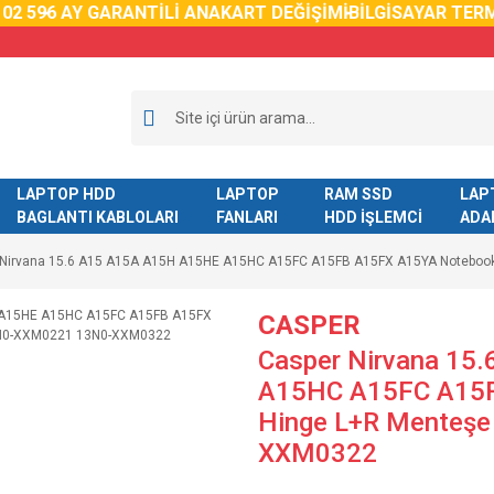
59
6 AY GARANTİLİ ANAKART DEĞİŞİMİ
BİLGİSAYAR TERMAL
LAPTOP HDD
LAPTOP
RAM SSD
LAP
BAGLANTI KABLOLARI
FANLARI
HDD İŞLEMCİ
ADA
 Nirvana 15.6 A15 A15A A15H A15HE A15HC A15FC A15FB A15FX A15YA Notebo
CASPER
Casper Nirvana 15
A15HC A15FC A15F
Hinge L+R Menteş
XXM0322