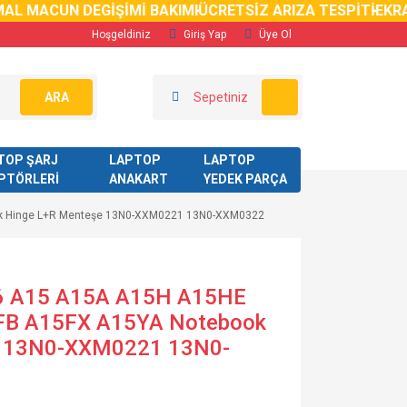
 MACUN DEGİŞİMİ BAKIMI
ÜCRETSİZ ARIZA TESPİTİ
EKRAN K
Hoşgeldiniz
Giriş Yap
Üye Ol
ARA
Sepetiniz
TOP ŞARJ
LAPTOP
LAPTOP
PTÖRLERİ
ANAKART
YEDEK PARÇA
ok Hinge L+R Menteşe 13N0-XXM0221 13N0-XXM0322
.6 A15 A15A A15H A15HE
B A15FX A15YA Notebook
e 13N0-XXM0221 13N0-