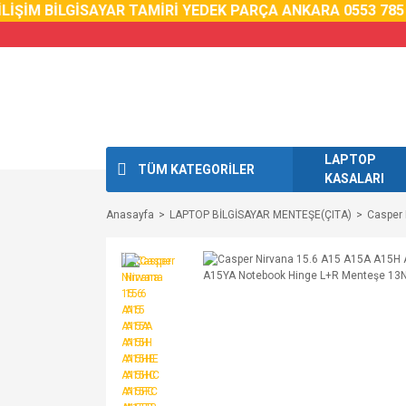
İM BİLGİSAYAR TAMİRİ YEDEK PARÇA ANKARA 0553 785 02 
LAPTOP
TÜM KATEGORİLER
KASALARI
Anasayfa
LAPTOP BİLGİSAYAR MENTEŞE(ÇITA)
Casper