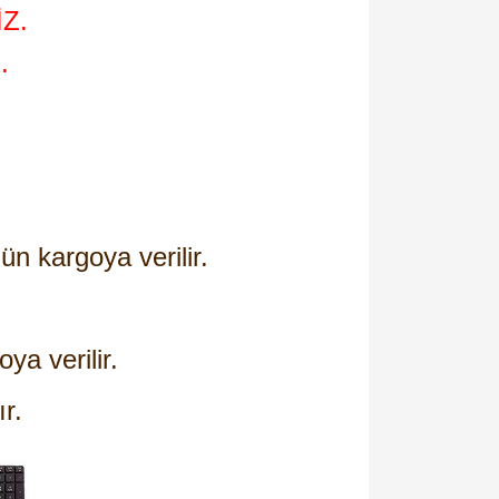
Z.
.
ün kargoya verilir.
oya verilir.
ır.