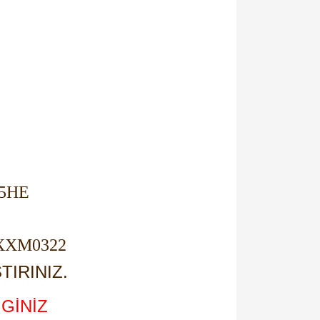
15HE
-XXM0322
TIRINIZ.
GİNİZ