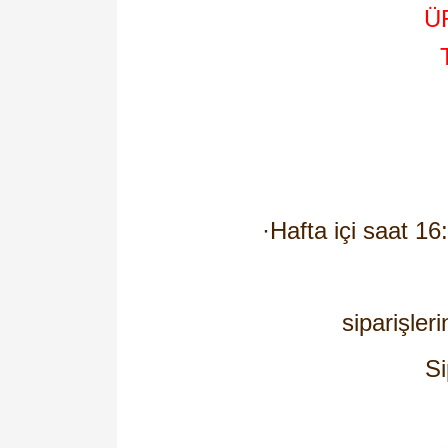
Ü
·
Hafta içi saat 16
siparişleri
Si