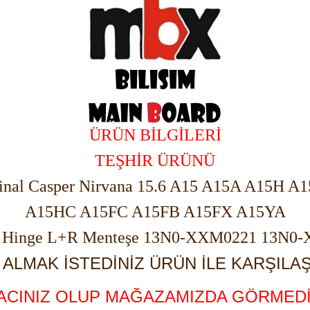
ÜRÜN BİLGİLERİ
TEŞHİR ÜRÜNÜ
jinal Casper Nirvana 15.6 A15 A15A A15H A
A15HC A15FC A15FB A15FX A15YA
k Hinge L+R Menteşe 13N0-XXM0221 13N0
ALMAK İSTEDİNİZ ÜRÜN İLE KARŞILAŞ
YACINIZ OLUP MAĞAZAMIZDA GÖRMEDİ