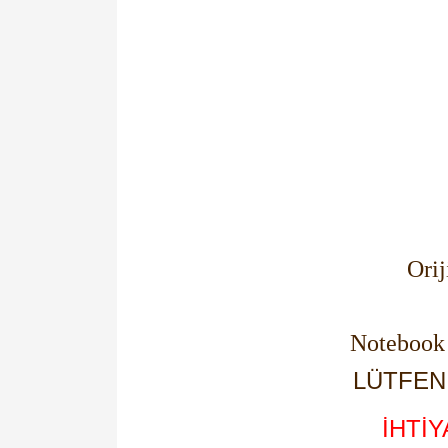
Ori
Noteboo
LÜTFEN 
İHTİ