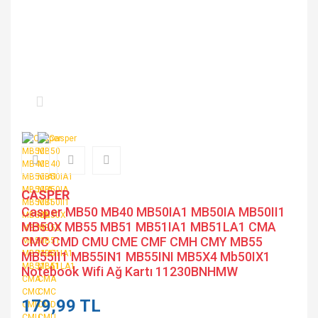
CASPER
Casper MB50 MB40 MB50IA1 MB50IA MB50II1
MB50X MB55 MB51 MB51IA1 MB51LA1 CMA
CMC CMD CMU CME CMF CMH CMY MB55
MB55II1 MB55IN1 MB55INI MB5X4 Mb50IX1
Notebook Wifi Ağ Kartı 11230BNHMW
179,99 TL