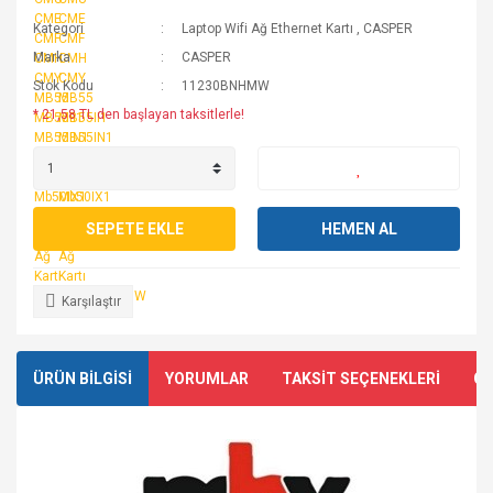
Kategori
Laptop Wifi Ağ Ethernet Kartı
,
CASPER
Marka
CASPER
Stok Kodu
11230BNHMW
* 21,58 TL den başlayan taksitlerle!
SEPETE EKLE
HEMEN AL
Karşılaştır
ÜRÜN BİLGİSİ
YORUMLAR
TAKSİT SEÇENEKLERİ
ÖN