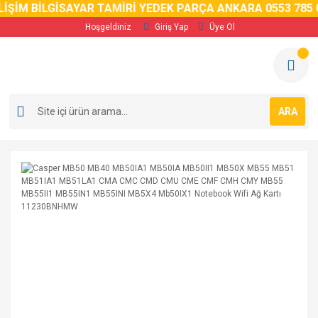
İM BİLGİSAYAR TAMİRİ YEDEK PARÇA ANKARA 0553 785 02 
Hoşgeldiniz
Giriş Yap
Üye Ol
ARA