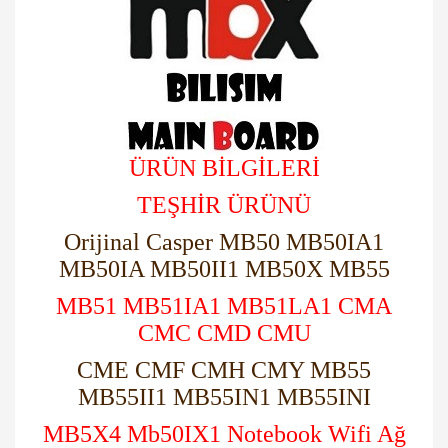
ÜRÜN BİLGİLERİ
TEŞHİR ÜRÜNÜ
Orijinal Casper MB50 MB50IA1
MB50IA MB50II1 MB50X MB55
MB51 MB51IA1 MB51LA1 CMA
CMC CMD CMU
CME CMF CMH CMY MB55
MB55II1 MB55IN1 MB55INI
MB5X4 Mb50IX1 Notebook Wifi Ağ