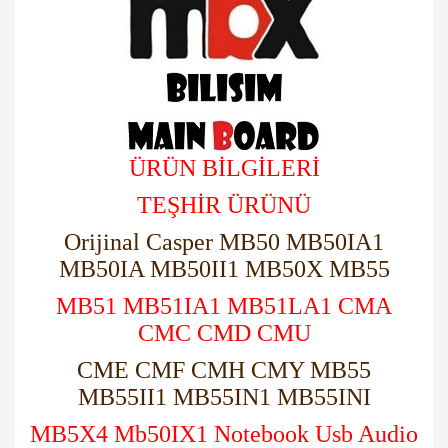
ÜRÜN BİLGİLERİ
TEŞHİR ÜRÜNÜ
Orijinal Casper MB50 MB50IA1
MB50IA MB50II1 MB50X MB55
MB51 MB51IA1 MB51LA1 CMA
CMC CMD CMU
CME CMF CMH CMY MB55
MB55II1 MB55IN1 MB55INI
MB5X4 Mb50IX1 Notebook Usb Audio