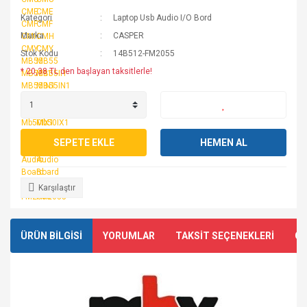
Kategori
Laptop Usb Audio I/O Bord
Marka
CASPER
Stok Kodu
14B512-FM2055
* 20,38 TL den başlayan taksitlerle!
SEPETE EKLE
HEMEN AL
Karşılaştır
ÜRÜN BİLGİSİ
YORUMLAR
TAKSİT SEÇENEKLERİ
ÖN