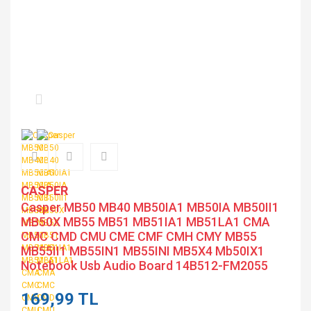
CASPER
Casper MB50 MB40 MB50IA1 MB50IA MB50II1
MB50X MB55 MB51 MB51IA1 MB51LA1 CMA
CMC CMD CMU CME CMF CMH CMY MB55
MB55II1 MB55IN1 MB55INI MB5X4 Mb50IX1
Notebook Usb Audio Board 14B512-FM2055
169,99 TL