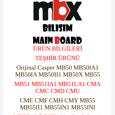
ÜRÜN BİLGİLERİ
TEŞHİR ÜRÜNÜ
Orijinal Casper MB50 MB50IA1
MB50IA MB50II1 MB50X MB55
MB51 MB51IA1 MB51LA1 CMA
CMC CMD CMU
CME CMF CMH CMY MB55
MB55II1 MB55IN1 MB55INI