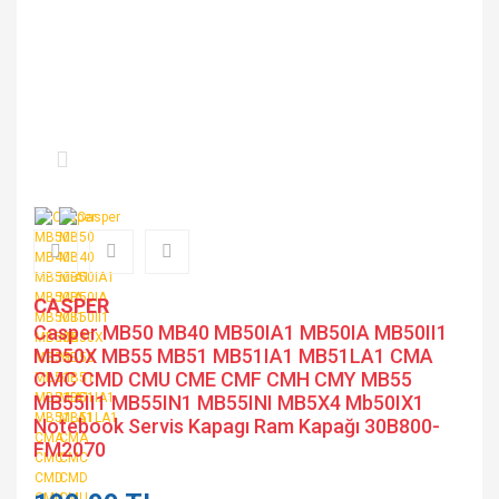
CASPER
Casper MB50 MB40 MB50IA1 MB50IA MB50II1
MB50X MB55 MB51 MB51IA1 MB51LA1 CMA
CMC CMD CMU CME CMF CMH CMY MB55
MB55II1 MB55IN1 MB55INI MB5X4 Mb50IX1
Notebook Servis Kapagı Ram Kapağı 30B800-
FM2070