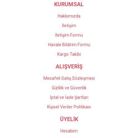
KURUMSAL
Ürün fiyatı diğer sitelerden daha pahalı.
Bu ürüne benzer farklı alternatifler olmalı.
Hakkımızda
İletişim
İletişim Formu
Havale Bildirim Formu
Gönder
Kargo Takibi
ALIŞVERİŞ
Mesafeli Satış Sözleşmesi
Gizlilik ve Güvenlik
İptal ve İade Şartları
Kişisel Veriler Politikası
ÜYELİK
Hesabım