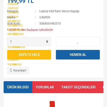
199,99 TL
Kategori
Laptop Hdd Ram Servis Kapağı
Marka
CASPER
Stok Kodu
30B800-FM2070
* 23,97 TL den başlayan taksitlerle!
SEPETE EKLE
HEMEN AL
Karşılaştır
ÜRÜN BİLGİSİ
YORUMLAR
TAKSİT SEÇENEKLERİ
ÖN