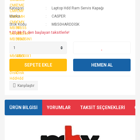
Kategori
Laptop Hdd Ram Servis Kapağı
Marka
CASPER
Stok Kodu
MB50HARDDİSK
* 20,38 TL den başlayan taksitlerle!
SEPETE EKLE
HEMEN AL
Karşılaştır
ÜRÜN BİLGİSİ
YORUMLAR
TAKSİT SEÇENEKLERİ
ÖN