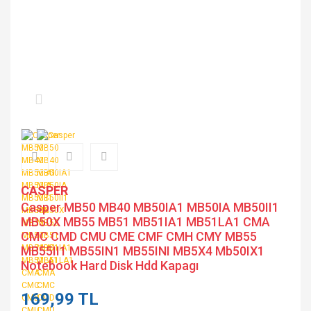
CASPER
Casper MB50 MB40 MB50IA1 MB50IA MB50II1
MB50X MB55 MB51 MB51IA1 MB51LA1 CMA
CMC CMD CMU CME CMF CMH CMY MB55
MB55II1 MB55IN1 MB55INI MB5X4 Mb50IX1
Notebook Hard Disk Hdd Kapagı
169,99 TL