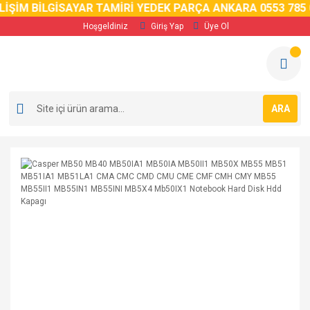
İM BİLGİSAYAR TAMİRİ YEDEK PARÇA ANKARA 0553 785 02 
Hoşgeldiniz
Giriş Yap
Üye Ol
ARA