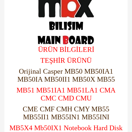
ÜRÜN BİLGİLERİ
TEŞHİR ÜRÜNÜ
Orijinal Casper MB50 MB50IA1
MB50IA MB50II1 MB50X MB55
MB51 MB51IA1 MB51LA1 CMA
CMC CMD CMU
CME CMF CMH CMY MB55
MB55II1 MB55IN1 MB55INI
MB5X4 Mb50IX1 Notebook Hard Disk