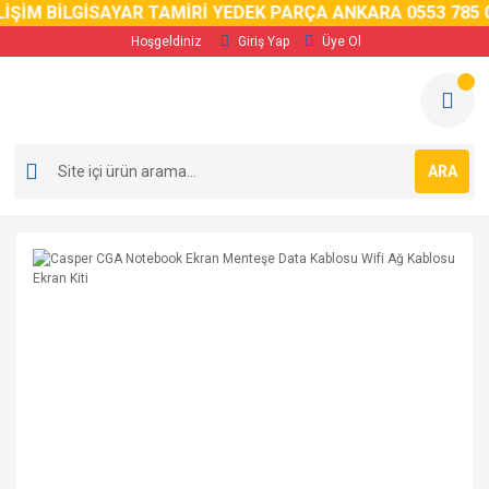
İM BİLGİSAYAR TAMİRİ YEDEK PARÇA ANKARA 0553 785 02 
Hoşgeldiniz
Giriş Yap
Üye Ol
ARA