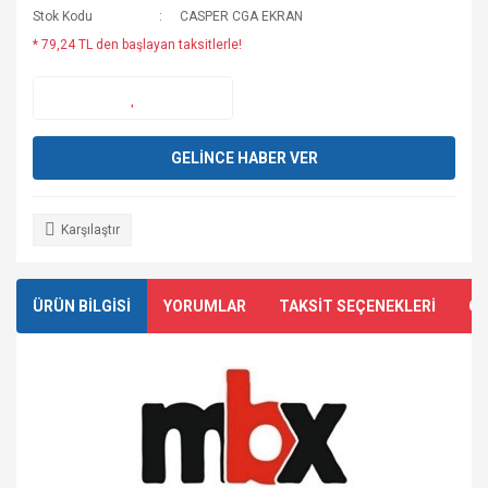
Stok Kodu
CASPER CGA EKRAN
* 79,24 TL den başlayan taksitlerle!
GELİNCE HABER VER
Karşılaştır
ÜRÜN BİLGİSİ
YORUMLAR
TAKSİT SEÇENEKLERİ
ÖN