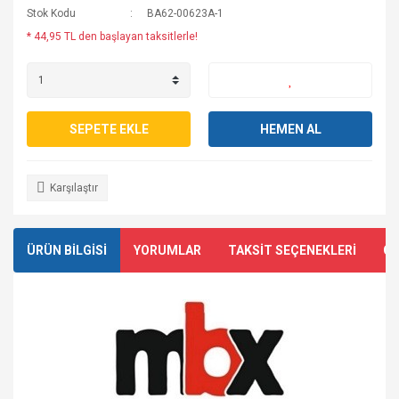
Stok Kodu
BA62-00623A-1
* 44,95 TL den başlayan taksitlerle!
SEPETE EKLE
HEMEN AL
Karşılaştır
ÜRÜN BİLGİSİ
YORUMLAR
TAKSİT SEÇENEKLERİ
ÖN