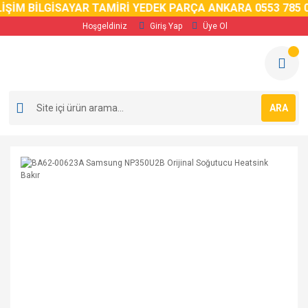
İM BİLGİSAYAR TAMİRİ YEDEK PARÇA ANKARA 0553 785 02 
Hoşgeldiniz
Giriş Yap
Üye Ol
ARA