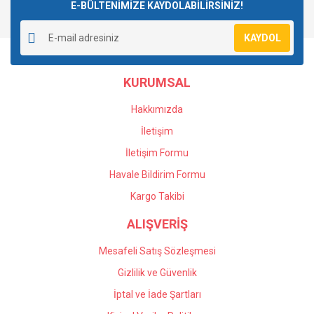
E-BÜLTENİMİZE KAYDOLABİLİRSİNİZ!
Yorum Yaz
Ürün resmi kalitesiz, bozuk veya görüntülenemiyor.
KAYDOL
Ürün açıklamasında eksik bilgiler bulunuyor.
Ürün bilgilerinde hatalar bulunuyor.
KURUMSAL
Ürün fiyatı diğer sitelerden daha pahalı.
Bu ürüne benzer farklı alternatifler olmalı.
Hakkımızda
İletişim
İletişim Formu
Havale Bildirim Formu
Gönder
Kargo Takibi
ALIŞVERİŞ
Mesafeli Satış Sözleşmesi
Gizlilik ve Güvenlik
İptal ve İade Şartları