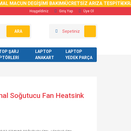
AL MACUN DEGİŞİMİ BAKIMI
ÜCRETSİZ ARIZA TESPİTİ
EKRAN
Hoşgeldiniz
Giriş Yap
Üye Ol
ARA
Sepetiniz
TOP ŞARJ
LAPTOP
LAPTOP
PTÖRLERİ
ANAKART
YEDEK PARÇA
nal Soğutucu Fan Heatsink