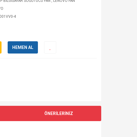
P BİLGİSAYAR SOĞUTUCU FAN
,
LENOVO FAN
VO
001VV0-4
HEMEN AL
ÖNERİLERİNİZ