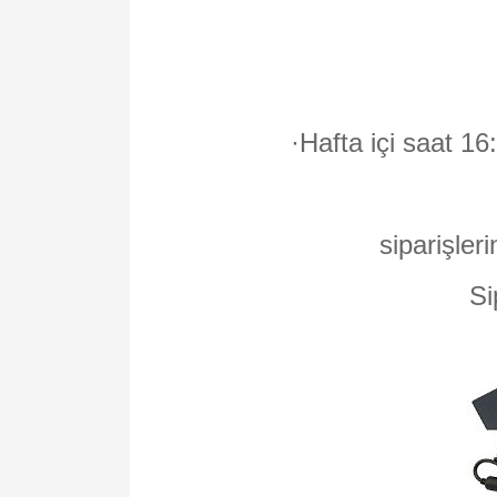
·
Hafta içi saat 16
siparişleri
Si