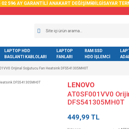
2 59
6 AY GARANTİLİ ANAKART DEĞİŞİMİ
BİLGİSAYAR TERM
LAPTOP HDD
LAPTOP
RAM SSD
LAP
BAGLANTI KABLOLARI
FANLARI
HDD İŞLEMCİ
ADA
01VV0 Orijinal Soğutucu Fan Heatsink DFS541305MH0T
LENOVO
AT0SF001VV0 Oriji
DFS541305MH0T
449,99 TL