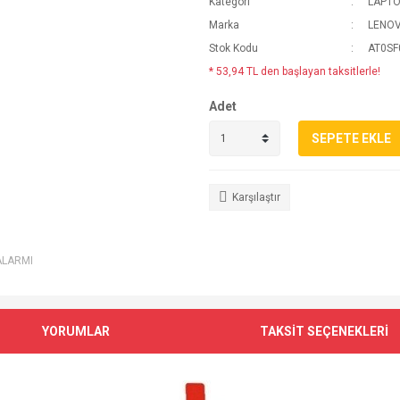
Kategori
LAPTO
Marka
LENO
Stok Kodu
AT0SF
* 53,94 TL den başlayan taksitlerle!
Adet
SEPETE EKLE
Karşılaştır
ALARMI
YORUMLAR
TAKSİT SEÇENEKLERİ