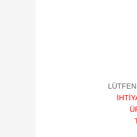
LÜTFEN 
İHTİ
Ü