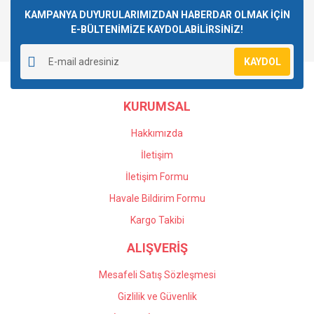
Görüş ve önerileriniz için teşekkür ederiz.
KAMPANYA DUYURULARIMIZDAN HABERDAR OLMAK İÇİN
E-BÜLTENİMİZE KAYDOLABİLİRSİNİZ!
Yorum Yaz
Ürün resmi kalitesiz, bozuk veya görüntülenemiyor.
KAYDOL
Ürün açıklamasında eksik bilgiler bulunuyor.
Ürün bilgilerinde hatalar bulunuyor.
KURUMSAL
Ürün fiyatı diğer sitelerden daha pahalı.
Bu ürüne benzer farklı alternatifler olmalı.
Hakkımızda
İletişim
İletişim Formu
Havale Bildirim Formu
Gönder
Kargo Takibi
ALIŞVERİŞ
Mesafeli Satış Sözleşmesi
Gizlilik ve Güvenlik