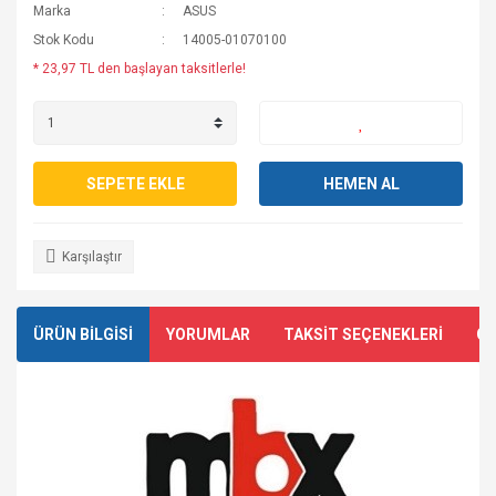
Marka
ASUS
Stok Kodu
14005-01070100
* 23,97 TL den başlayan taksitlerle!
SEPETE EKLE
HEMEN AL
Karşılaştır
ÜRÜN BİLGİSİ
YORUMLAR
TAKSİT SEÇENEKLERİ
ÖN