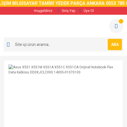
İM BİLGİSAYAR TAMİRİ YEDEK PARÇA ANKARA 0553 785 02 
Hoşgeldiniz
Giriş Yap
Üye Ol
ARA