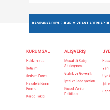
Bu ürünün fiyat bilgisi, resim, ürün açıklamalarında v
Görüş ve önerileriniz için teşekkür ederiz.
Ürün resmi kalitesiz, bozuk veya görüntülenemiyo
KAMPANYA DUYURULARIMIZDAN HABERDAR OLMA
Ürün açıklamasında eksik bilgiler bulunuyor.
Ürün bilgilerinde hatalar bulunuyor.
Ürün fiyatı diğer sitelerden daha pahalı.
Bu ürüne benzer farklı alternatifler olmalı.
KURUMSAL
ALIŞVERİŞ
ÜYE
Hakkımızda
Mesafeli Satış
Hes
Sözleşmesi
İletişim
Yeni 
Gizlilik ve Güvenlik
İletişim Formu
Üye G
İptal ve İade Şartları
Havale Bildirim
Şifr
Formu
Kişisel Veriler
Sepe
Politikası
Kargo Takibi