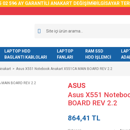
02 59
6 AY GARANTİLİ ANAKART DEĞİŞİMİ
BİLGİSAYAR TERM
LAPTOP HDD
LAPTOP
RAM SSD
LAP
BAGLANTI KABLOLARI
FANLARI
HDD İŞLEMCİ
ADA
Anakart
Asus X551 Notebook Anakart X551CA MAIN BOARD REV 2.2
ASUS
Asus X551 Notebo
BOARD REV 2.2
864,41 TL