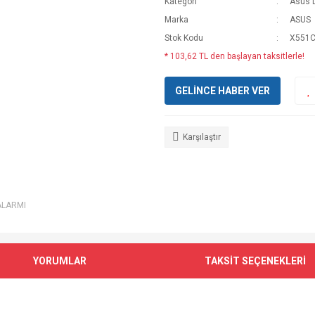
Kategori
Asus L
Marka
ASUS
Stok Kodu
X551C
* 103,62 TL den başlayan taksitlerle!
GELİNCE HABER VER
Karşılaştır
ALARMI
YORUMLAR
TAKSİT SEÇENEKLERİ