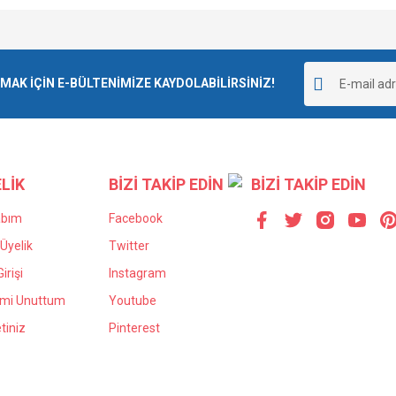
e diğer konularda yetersiz gördüğünüz noktaları öneri formunu kullanarak tarafımı
Bu ürüne ilk yorumu siz yapın!
r.
K İÇİN E-BÜLTENİMİZE KAYDOLABİLİRSİNİZ!
Yorum Yaz
LİK
BİZİ TAKİP EDİN
BİZİ TAKİP EDİN
abım
Facebook
Üyelik
Twitter
irişi
Instagram
Gönder
emi Unuttum
Youtube
tiniz
Pinterest