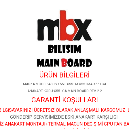
ÜRÜN BİLGİLERİ
MARKA MODEL:ASUS X551 X551M X551MA X551CA
ANAKART KODU:X551CA MAIN BOARD REV 2.2
GARANTİ KOŞULLARI
İLGİSAYARINIZI ÜCRETSİZ OLARAK ANLAŞMALI KARGOMUZ İ
GÖNDERİP SERVİSİMİZDE ESKİ ANAKART KARŞILIGI
İZ ANAKART MONTAJI+TERMAL MACUN DEGİŞİMİ CPU FAN B