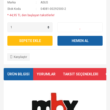
Marka
ASUS
Stok Kodu
04081-00292500-2
* 44,95 TL den başlayan taksitlerle!
SEPETE EKLE
HEMEN AL
Karşılaştır
ÜRÜN BİLGİSİ
YORUMLAR
TAKSİT SEÇENEKLERİ
ÖN