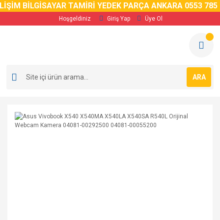
İM BİLGİSAYAR TAMİRİ YEDEK PARÇA ANKARA 0553 785 02 
Hoşgeldiniz
Giriş Yap
Üye Ol
ARA