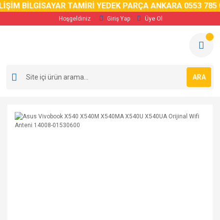
İM BİLGİSAYAR TAMİRİ YEDEK PARÇA ANKARA 0553 785 02 
Hoşgeldiniz
Giriş Yap
Üye Ol
ARA