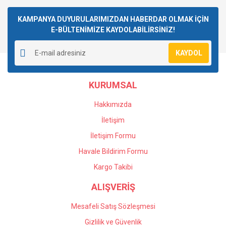
Bu ürüne ilk yorumu siz yapın!
kullanarak tarafımıza iletebilirsiniz.
Görüş ve önerileriniz için teşekkür ederiz.
KAMPANYA DUYURULARIMIZDAN HABERDAR OLMAK İÇİN
E-BÜLTENİMİZE KAYDOLABİLİRSİNİZ!
Yorum Yaz
Ürün resmi kalitesiz, bozuk veya görüntülenemiyor.
KAYDOL
Ürün açıklamasında eksik bilgiler bulunuyor.
Ürün bilgilerinde hatalar bulunuyor.
KURUMSAL
Ürün fiyatı diğer sitelerden daha pahalı.
Bu ürüne benzer farklı alternatifler olmalı.
Hakkımızda
İletişim
İletişim Formu
Havale Bildirim Formu
Gönder
Kargo Takibi
ALIŞVERİŞ
Mesafeli Satış Sözleşmesi
Gizlilik ve Güvenlik