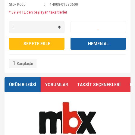
Stok Kodu
14008-01530600
* 59,94 TL den başlayan taksitlerle!
SEPETE EKLE
HEMEN AL
Karşılaştır
ÜRÜN BİLGİSİ
YORUMLAR
TAKSİT SEÇENEKLERİ
ÖN