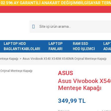
59
6 AY GARANTİLİ ANAKART DEĞİŞİMİ
BİLGİSAYAR TERMAL
LAPTOP HDD
LAPTOP
RAM SSD
LAP
BAGLANTI KABLOLARI
FANLARI
HDD İŞLEMCİ
ADA
enteşe Kapağı
Asus Vivobook X540 X540M X540MA Orijinal Menteşe Kapağı
ASUS
Asus Vivobook X54
Menteşe Kapağı
349,99 TL