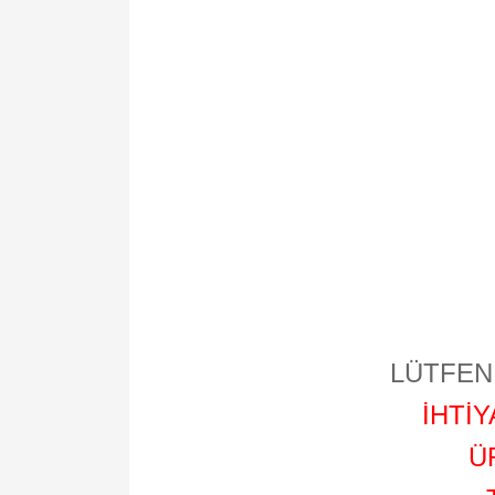
LÜTFEN 
İHTİ
Ü