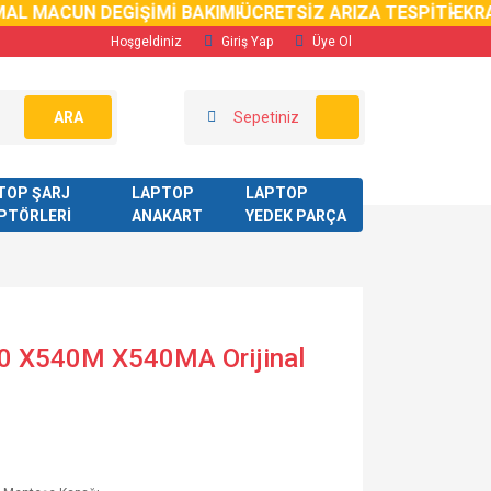
 MACUN DEGİŞİMİ BAKIMI
ÜCRETSİZ ARIZA TESPİTİ
EKRAN K
Hoşgeldiniz
Giriş Yap
Üye Ol
ARA
Sepetiniz
TOP ŞARJ
LAPTOP
LAPTOP
PTÖRLERİ
ANAKART
YEDEK PARÇA
0 X540M X540MA Orijinal