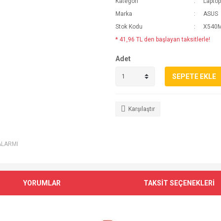
Kategori
Lapto
Marka
ASUS
Stok Kodu
X540M
* 41,96 TL den başlayan taksitlerle!
Adet
SEPETE EKLE
Karşılaştır
ALARMI
YORUMLAR
TAKSİT SEÇENEKLERİ