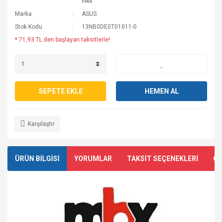
FAN
Marka
ASUS
Stok Kodu
13NB0DE0T01011-0
* 71,93 TL den başlayan taksitlerle!
SEPETE EKLE
HEMEN AL
Karşılaştır
ÜRÜN BİLGİSİ
YORUMLAR
TAKSİT SEÇENEKLERİ
ÖN