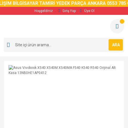
İM BİLGİSAYAR TAMİRİ YEDEK PARÇA ANKARA 0553 785 02 
Hoşgeldiniz
Giriş Yap
Üye Ol
ARA