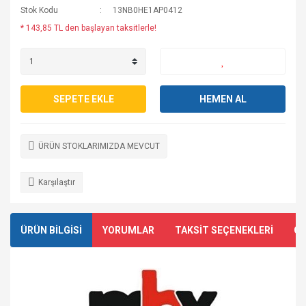
Stok Kodu
13NB0HE1AP0412
* 143,85 TL den başlayan taksitlerle!
SEPETE EKLE
HEMEN AL
ÜRÜN STOKLARIMIZDA MEVCUT
Karşılaştır
ÜRÜN BİLGİSİ
YORUMLAR
TAKSİT SEÇENEKLERİ
ÖN