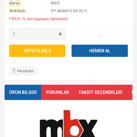
Marka
ASUS
Stok Kodu
TP1400KA IO BD R2.0
* 89,91 TL den başlayan taksitlerle!
SEPETE EKLE
HEMEN AL
Karşılaştır
ÜRÜN BİLGİSİ
YORUMLAR
TAKSİT SEÇENEKLERİ
ÖN