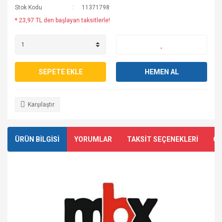
Stok Kodu
11371798
* 23,97 TL den başlayan taksitlerle!
SEPETE EKLE
HEMEN AL
Karşılaştır
ÜRÜN BİLGİSİ
YORUMLAR
TAKSİT SEÇENEKLERİ
ÖN