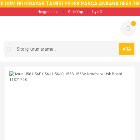
LİŞİM BİLGİSAYAR TAMİRİ YEDEK PARÇA ANKARA 0553 785 
Hoşgeldiniz
Giriş Yap
Üye Ol
ARA