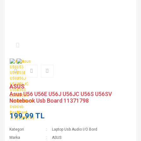
ASUS
Asus U56 U56E U56J U56JC U56S U56SV
Notebook Usb Board 11371798
199,99 TL
Kategori
Laptop Usb Audio I/O Bord
Marka
ASUS