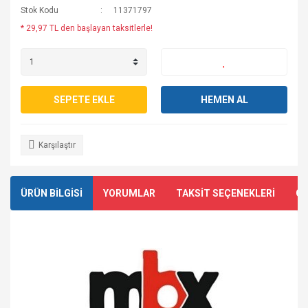
Stok Kodu
11371797
* 29,97 TL den başlayan taksitlerle!
SEPETE EKLE
HEMEN AL
Karşılaştır
ÜRÜN BİLGİSİ
YORUMLAR
TAKSİT SEÇENEKLERİ
ÖN