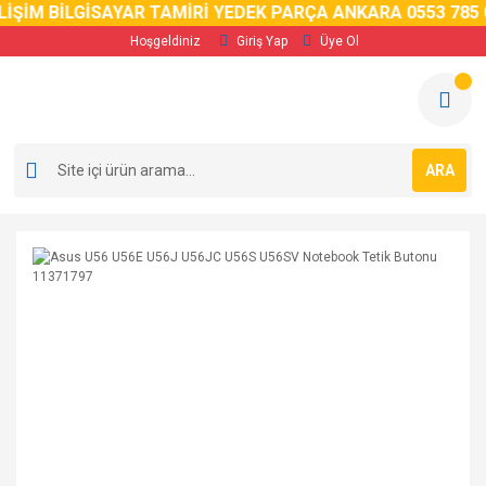
İM BİLGİSAYAR TAMİRİ YEDEK PARÇA ANKARA 0553 785 02 
Hoşgeldiniz
Giriş Yap
Üye Ol
ARA