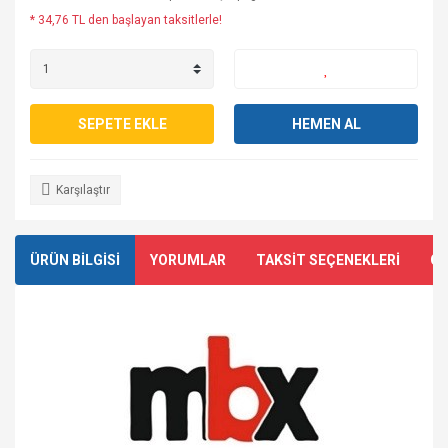
* 34,76 TL den başlayan taksitlerle!
SEPETE EKLE
HEMEN AL
Karşılaştır
ÜRÜN BİLGİSİ
YORUMLAR
TAKSİT SEÇENEKLERİ
ÖN