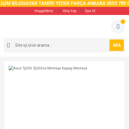
İM BİLGİSAYAR TAMİRİ YEDEK PARÇA ANKARA 0553 785 02 
Hoşgeldiniz
Giriş Yap
Üye Ol
ARA