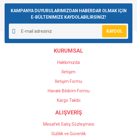
Bu ürüne ilk yorumu siz yapın!
kullanarak tarafımıza iletebilirsiniz.
Görüş ve önerileriniz için teşekkür ederiz.
KAMPANYA DUYURULARIMIZDAN HABERDAR OLMAK İÇİN
E-BÜLTENİMİZE KAYDOLABİLİRSİNİZ!
Yorum Yaz
Ürün resmi kalitesiz, bozuk veya görüntülenemiyor.
KAYDOL
Ürün açıklamasında eksik bilgiler bulunuyor.
Ürün bilgilerinde hatalar bulunuyor.
KURUMSAL
Ürün fiyatı diğer sitelerden daha pahalı.
Bu ürüne benzer farklı alternatifler olmalı.
Hakkımızda
İletişim
İletişim Formu
Havale Bildirim Formu
Gönder
Kargo Takibi
ALIŞVERİŞ
Mesafeli Satış Sözleşmesi
Gizlilik ve Güvenlik