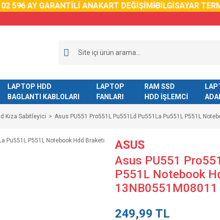
59
6 AY GARANTİLİ ANAKART DEĞİŞİMİ
BİLGİSAYAR TERMAL
LAPTOP HDD
LAPTOP
RAM SSD
LAP
BAGLANTI KABLOLARI
FANLARI
HDD İŞLEMCİ
ADA
d Kıza Sabitleyici
Asus PU551 Pro551L Pu551Ld Pu551La Pu551L P551L Noteb
ASUS
Asus PU551 Pro55
P551L Notebook Hd
13NB0551M08011
249,99 TL