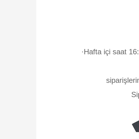
·
Hafta içi saat 16
siparişleri
Si