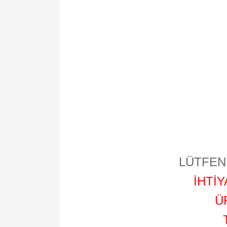
LÜTFEN 
İHTİ
Ü