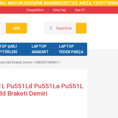
 MACUN DEGİŞİMİ BAKIMI
ÜCRETSİZ ARIZA TESPİTİ
EKRAN K
Hoşgeldiniz
Giriş Yap
Üye Ol
ARA
Sepetiniz
TOP ŞARJ
LAPTOP
LAPTOP
PTÖRLERİ
ANAKART
YEDEK PARÇA
ook Hdd Braketi Demiri 13NB0551M08011
1L Pu551Ld Pu551La Pu551L
d Braketi Demiri