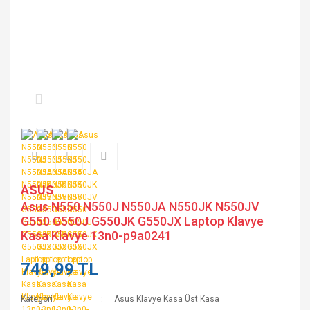
ASUS
Asus N550 N550J N550JA N550JK N550JV
G550 G550J G550JK G550JX Laptop Klavye
Kasa Klavye 13n0-p9a0241
749,99 TL
Kategori
Asus Klavye Kasa Üst Kasa