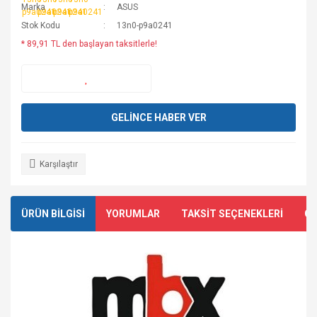
Marka
ASUS
Stok Kodu
13n0-p9a0241
* 89,91 TL den başlayan taksitlerle!
GELİNCE HABER VER
Karşılaştır
ÜRÜN BİLGİSİ
YORUMLAR
TAKSİT SEÇENEKLERİ
ÖN