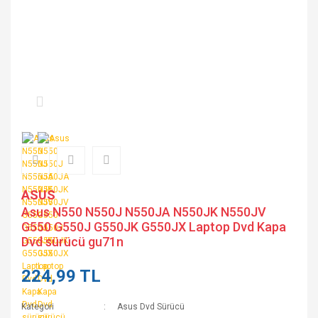
ASUS
Asus N550 N550J N550JA N550JK N550JV
G550 G550J G550JK G550JX Laptop Dvd Kapa
Dvd sürücü gu71n
224,99 TL
Kategori
Asus Dvd Sürücü