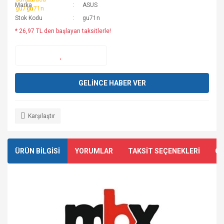
Marka
ASUS
Stok Kodu
gu71n
* 26,97 TL den başlayan taksitlerle!
GELİNCE HABER VER
Karşılaştır
ÜRÜN BİLGİSİ
YORUMLAR
TAKSİT SEÇENEKLERİ
ÖN