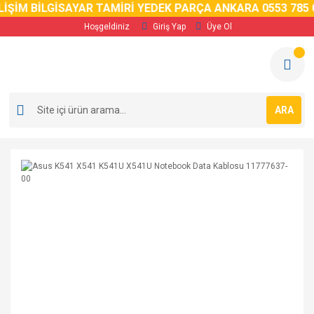
İM BİLGİSAYAR TAMİRİ YEDEK PARÇA ANKARA 0553 785 02 
Hoşgeldiniz
Giriş Yap
Üye Ol
ARA