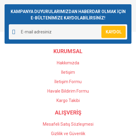
Bu ürüne ilk yorumu siz yapın!
kullanarak tarafımıza iletebilirsiniz.
Görüş ve önerileriniz için teşekkür ederiz.
KAMPANYA DUYURULARIMIZDAN HABERDAR OLMAK İÇİN
E-BÜLTENİMİZE KAYDOLABİLİRSİNİZ!
Yorum Yaz
Ürün resmi kalitesiz, bozuk veya görüntülenemiyor.
KAYDOL
Ürün açıklamasında eksik bilgiler bulunuyor.
Ürün bilgilerinde hatalar bulunuyor.
KURUMSAL
Ürün fiyatı diğer sitelerden daha pahalı.
Bu ürüne benzer farklı alternatifler olmalı.
Hakkımızda
İletişim
İletişim Formu
Havale Bildirim Formu
Gönder
Kargo Takibi
ALIŞVERİŞ
Mesafeli Satış Sözleşmesi
Gizlilik ve Güvenlik