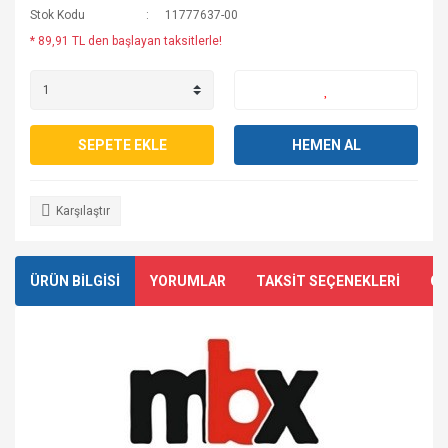
Stok Kodu
11777637-00
* 89,91 TL den başlayan taksitlerle!
SEPETE EKLE
HEMEN AL
Karşılaştır
ÜRÜN BİLGİSİ
YORUMLAR
TAKSİT SEÇENEKLERİ
ÖN