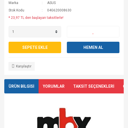
Marka
ASUS
Stok Kodu
04G620008630
* 23,97 TL den başlayan taksitlerle!
SEPETE EKLE
HEMEN AL
Karşılaştır
ÜRÜN BİLGİSİ
YORUMLAR
TAKSİT SEÇENEKLERİ
ÖN